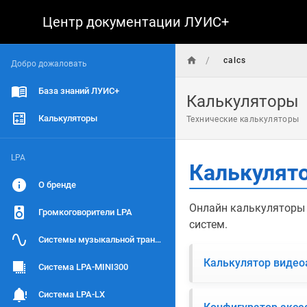
Центр документации ЛУИС+
/
calcs
Добро дожаловать
База знаний ЛУИС+
Калькуляторы
Калькуляторы
Технические калькуляторы
LPA
Калькулят
О бренде
Онлайн калькуляторы 
Громкоговорители LPA
систем.
Системы музыкальной трансляции
Калькулятор видео
Система LPA-MINI300
Система LPA-LX