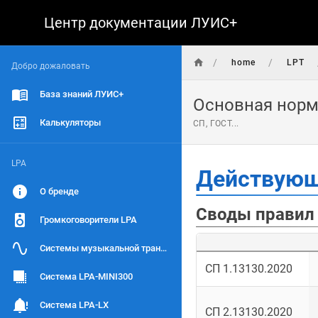
Центр документации ЛУИС+
/
/
home
LPT
Добро дожаловать
База знаний ЛУИС+
Основная норм
Калькуляторы
СП, ГОСТ...
LPA
Действующ
О бренде
Своды правил
Громкоговорители LPA
Системы музыкальной трансляции
СП 1.13130.2020
Система LPA-MINI300
Система LPA-LX
СП 2.13130.2020