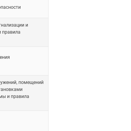
опасности
гнализации и
и правила
ения
ружений, помещений
тановками
мы и правила