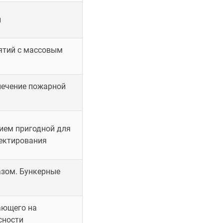
и
ятий с массовым
печение пожарной
ием пригодной для
ектирования
азом. Бункерные
ающего на
сности