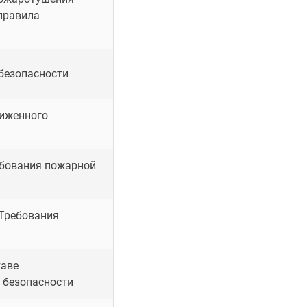
правила
безопасности
жиженного
ебования пожарной
 Требования
таве
 безопасности