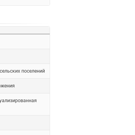
 сельских поселений
ожения
туализированная