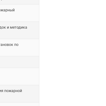
пожарный
док и методика
тановок по
ия пожарной